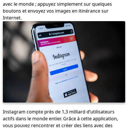
avec le monde ; appuyez simplement sur quelques
ACHETER
boutons et envoyez vos images en itinérance sur
Internet.
SUPPORT:
CONTACTEZ NOUS
RESTAURER VOTRE CLÉ D'ACTIVATION
COMMENT FAIRE UN FILIGRANE SUR DES
PHOTOS
COMMENT CRÉER DES FILIGRANES SUR
DES VIDÉOS
BLOG
TÉLÉCHARGER
Instagram compte près de 1,3 milliard d’utilisateurs
actifs dans le monde entier. Grâce à cette application,
vous pouvez rencontrer et créer des liens avec des