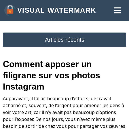
VISUAL WATERMARK
AJOUTER UN FILIGRANE PHOTO
APPOSER UN FILIGRANE VIDÉO
Articles récents
AJOUTER UN FILIGRANE AU PDF
PLUS D'OUTILS:
Comment apposer un
RECADRER LES IMAGES
filigrane sur vos photos
COMPRESSER DES PHOTOS
Instagram
REDIMENSIONNER LES IMAGES
Auparavant, il fallait beaucoup d’efforts, de travail
AJOUTER DU TEXTE SUR UNE PHOTO
acharné et, souvent, de l’argent pour amener les gens à
voir votre art, car il n’y avait pas beaucoup d’options
CONVERTIR EN JPG
pour l’exposer. De nos jours, vous n’avez même plus
besoin de sortir de chez vous pour partager vos œuvres
FLOUTER LES IMAGES