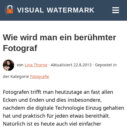
VISUAL WATERMARK
WASSERZEICHEN FÜR FOTOS ERSTELLEN
WASSERZEICHEN FÜR VIDEOS VERSEHEN
Wie wird man ein berühmter
WASSERZEICHEN IN PDF EINFÜGEN
Fotograf
MEHR WERKZEUGE:
von
Lina Thorne
· Aktualisiert
22.8.2013
· Gepostet in
BILDER ZUSCHNEIDEN
der Kategorie
Fotografie
BILDER KOMPRIMIEREN
BILDGRÖSSE ÄNDERN
Fotografen trifft man heutzutage an fast allen
Ecken und Enden und dies insbesondere,
TEXT IN FOTO EINFÜGEN
nachdem die digitale Technologie Einzug gehalten
BILD IN JPG KONVERTIEREN
hat und praktisch für jeden etwas bereithält.
Natürlich ist es heute auch viel einfacher
BILD UNSCHARF MACHEN