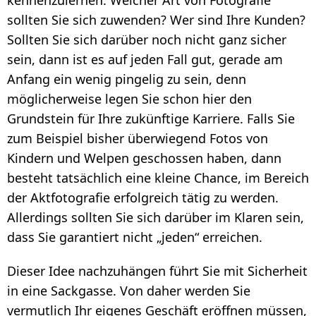
kennenzulernen. Welcher Art von Fotografie
WAS IST EIN WASSERZEICHEN?
sollten Sie sich zuwenden? Wer sind Ihre Kunden?
Sollten Sie sich darüber noch nicht ganz sicher
SO KÖNNEN SIE AUF ANDROID
sein, dann ist es auf jeden Fall gut, gerade am
WASSERZEICHEN IN FOTOS EINFÜGEN
Anfang ein wenig pingelig zu sein, denn
SO KÖNNEN SIE IN PHOTOSHOP EIN
möglicherweise legen Sie schon hier den
WASSERZEICHEN ERSTELLEN
Grundstein für Ihre zukünftige Karriere. Falls Sie
WIE SIE IN WORD EIN WASSERZEICHEN
zum Beispiel bisher überwiegend Fotos von
EINFÜGEN
Kindern und Welpen geschossen haben, dann
KOSTENLOS DOWNLOAD
besteht tatsächlich eine kleine Chance, im Bereich
der Aktfotografie erfolgreich tätig zu werden.
Allerdings sollten Sie sich darüber im Klaren sein,
dass Sie garantiert nicht „jeden“ erreichen.
Dieser Idee nachzuhängen führt Sie mit Sicherheit
in eine Sackgasse. Von daher werden Sie
vermutlich Ihr eigenes Geschäft eröffnen müssen,