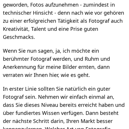
geworden, Fotos aufzunehmen - zumindest in
KAUFEN
technischer Hinsicht - denn nach wie vor gehören
zu einer erfolgreichen Tätigkeit als Fotograf auch
KUNDENDIENST:
Kreativität, Talent und eine Prise guten
KUNDENSERVICE KONTAKTIEREN
Geschmacks.
WIEDERHERSTELLUNG DES
AKTIVIERUNGSSCHLÜSSELS
Wenn Sie nun sagen, ja, ich möchte ein
berühmter Fotograf werden, und Ruhm und
WIE SETZT MAN WASSERZEICHEN AUF
Anerkennung für meine Bilder ernten, dann
FOTOS
verraten wir Ihnen hier, wie es geht.
WIE VERSIEHT MAN VIDEOS MIT DEM
WASSERZEICHEN
In erster Linie sollten Sie natürlich ein guter
BLOG:
Fotograf sein. Nehmen wir einfach einmal an,
dass Sie dieses Niveau bereits erreicht haben und
ALLE ARTIKEL
über fundiertes Wissen verfügen. Dann besteht
WIE VERSIEHT MAN FOTOS FÜR
der nächste Schritt darin, Ihren Markt besser
INSTAGRAM MIT DEM WASSERZEICHEN