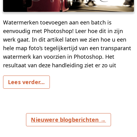
KOPEN
ONDERSTEUNING:
Watermerken toevoegen aan een batch is
eenvoudig met Photoshop! Leer hoe dit in zijn
NEEM CONTACT OP MET HET
werk gaat. In dit artikel laten we zien hoe u een
ONDERSTEUNINGSTEAM
hele map foto’s tegelijkertijd van een transparant
HERSTEL ACTIVERINGSSLEUTEL
watermerk kan voorzien in Photoshop. Het
BLOG
resultaat van deze handleiding ziet er zo uit
GRATIS DOWNLOADEN
Lees verder...
Nieuwere blogberichten →