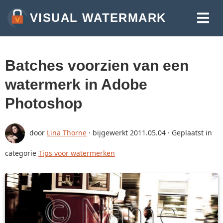
VISUAL WATERMARK
WATERMERK FOTO'S
WATERMERK VIDEO'S
Batches voorzien van een
WATERMERK PDF'S
watermerk in Adobe
MEER HULPMIDDELEN:
Photoshop
AFBEELDINGEN BIJSNIJDEN
door
Lina Thorne
· bijgewerkt
2011.05.04
· Geplaatst in
FOTO'S COMPRIMEREN
categorie
Tips voor watermerken
AFBEELDING FORMAAT WIJZIGEN
TEKST OP FOTO ZETTEN
CONVERTEREN NAAR JPG
AFBEELDINGEN VERVAGEN