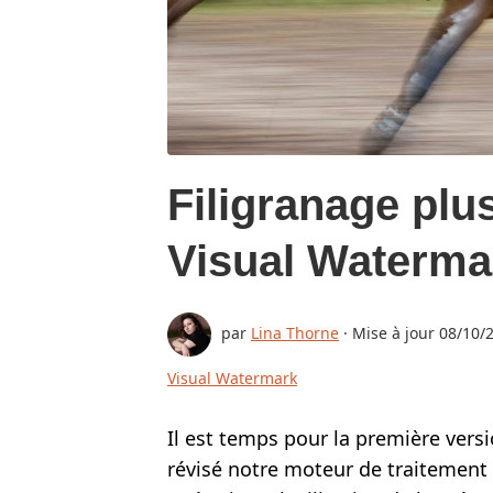
ACHETER
SUPPORT:
CONTACTEZ NOUS
RESTAURER VOTRE CLÉ D'ACTIVATION
Filigranage plu
COMMENT FAIRE UN FILIGRANE SUR DES PHO
Visual Waterma
COMMENT CRÉER DES FILIGRANES SUR DES V
BLOG
par
Lina Thorne
· Mise à jour
08/10/
TÉLÉCHARGER
Visual Watermark
Il est temps pour la première vers
révisé notre moteur de traitement