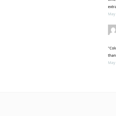
extr
May
"Col
than
May