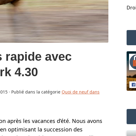
Droi
s rapide avec
TOS
rk 4.30
IDÉOS
2015
· Publié dans la catégorie
Quoi de neuf dans
ion après les vacances d’été. Nous avons
 en optimisant la succession des