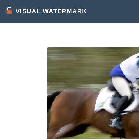
VISUAL WATERMARK
AJOUTER UN FILIGRANE PHOTO
APPOSER UN FILIGRANE VIDÉO
AJOUTER UN FILIGRANE AU PDF
PLUS D'OUTILS:
RECADRER LES IMAGES
COMPRESSER DES PHOTOS
REDIMENSIONNER LES IMAGES
AJOUTER DU TEXTE SUR UNE PHOTO
CONVERTIR EN JPG
FLOUTER LES IMAGES