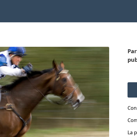
Par
pub
Cons
Com
La 