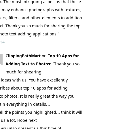
. The most intriguing aspect is that these
 may enhance photographs with textures,
ers, filters, and other elements in addition
ext. Thank you so much for sharing the top
hoto text-adding applications."
 14
ClippingPathMart
on
Top 10 Apps for
Adding Text to Photos
: "Thank you so
much for shearing
 ideas with us. You have excellently
ribes about top 10 apps for adding
 to photos. It is really great the way you
ain everything in details. I
all the points you highlighted. I think it will
 us a lot. Hope next
 you also present us this type of