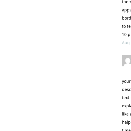
them
apps
bord
to t
10 p
Aug
your
desc
text
expl
like 
help
time