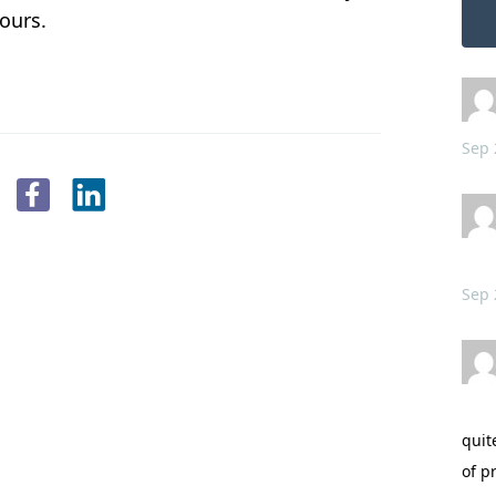
ours.
Sep 
Sep 
quit
of p