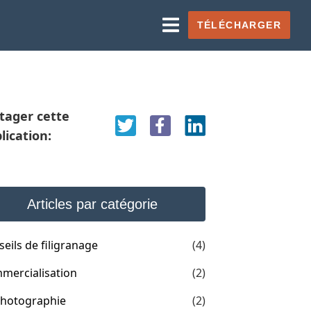
TÉLÉCHARGER
tager cette
lication:
Articles par catégorie
eils de filigranage
(4)
mercialisation
(2)
photographie
(2)